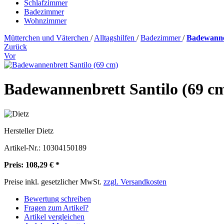
Schlafzimmer
Badezimmer
Wohnzimmer
Mütterchen und Väterchen
/
Alltagshilfen
/
Badezimmer
/
Badewannen
Zurück
Vor
Badewannenbrett Santilo (69 c
Hersteller
Dietz
Artikel-Nr.:
10304150189
Preis: 108,29 € *
Preise inkl. gesetzlicher MwSt.
zzgl. Versandkosten
Bewertung schreiben
Fragen zum Artikel?
Artikel vergleichen