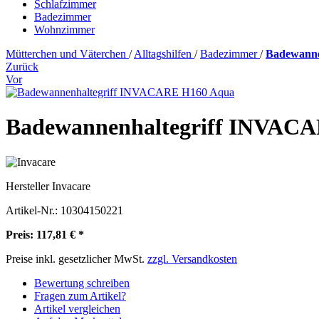
Schlafzimmer
Badezimmer
Wohnzimmer
Mütterchen und Väterchen
/
Alltagshilfen
/
Badezimmer
/
Badewanne
Zurück
Vor
Badewannenhaltegriff INVAC
Hersteller
Invacare
Artikel-Nr.:
10304150221
Preis: 117,81 € *
Preise inkl. gesetzlicher MwSt.
zzgl. Versandkosten
Bewertung schreiben
Fragen zum Artikel?
Artikel vergleichen