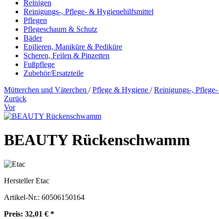
Reinigen
Reinigungs-, Pflege- & Hygienehilfsmittel
Pflegen
Pflegeschaum & Schutz
Bäder
Epilieren, Maniküre & Pediküre
Scheren, Feilen & Pinzetten
Fußpflege
Zubehör/Ersatzteile
Mütterchen und Väterchen
/
Pflege & Hygiene
/
Reinigungs-, Pflege-
Zurück
Vor
BEAUTY Rückenschwamm
Hersteller
Etac
Artikel-Nr.:
60506150164
Preis: 32,01 € *