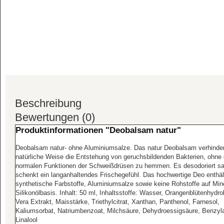
Beschreibung
Bewertungen (0)
Produktinformationen "Deobalsam natur"
Deobalsam natur- ohne Aluminiumsalze. Das natur Deobalsam verhinder
natürliche Weise die Entstehung von geruchsbildenden Bakterien, ohne 
normalen Funktionen der Schweißdrüsen zu hemmen. Es desodoriert sa
schenkt ein langanhaltendes Frischegefühl. Das hochwertige Deo enthält
synthetische Farbstoffe, Aluminiumsalze sowie keine Rohstoffe auf Min
Silikonölbasis. Inhalt: 50 ml, Inhaltsstoffe: Wasser, Orangenblütenhydrol
Vera Extrakt, Maisstärke, Triethylcitrat, Xanthan, Panthenol, Farnesol,
Kaliumsorbat, Natriumbenzoat, Milchsäure, Dehydroessigsäure, Benzyla
Linalool