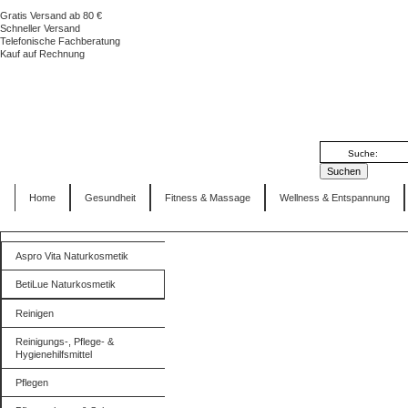
Gratis Versand ab 80 €
Schneller Versand
Telefonische Fachberatung
Kauf auf Rechnung
Home
Gesundheit
Fitness & Massage
Wellness & Entspannung
Aspro Vita Naturkosmetik
BetiLue Naturkosmetik
Reinigen
Reinigungs-, Pflege- &
Hygienehilfsmittel
Pflegen