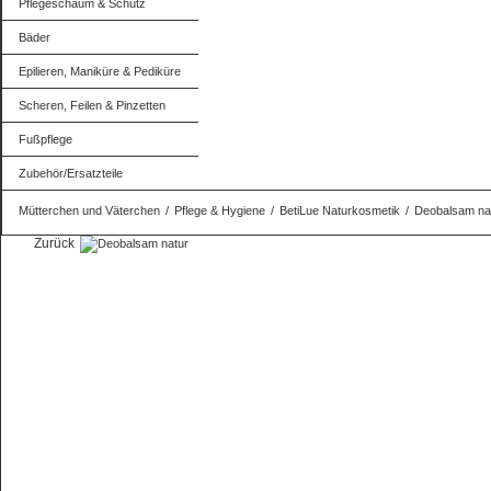
Pflegeschaum & Schutz
Bäder
Epilieren, Maniküre & Pediküre
Scheren, Feilen & Pinzetten
Fußpflege
Zubehör/Ersatzteile
Mütterchen und Väterchen
/
Pflege & Hygiene
/
BetiLue Naturkosmetik
/
Deobalsam na
Zurück