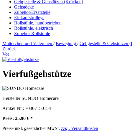
Gehgestelle & Gehstützen (Krücken)
Gehstöcke
Zubehör/Ersatzteile
Einkaufstrolleys
Rollstühle, handbetrieben
Rollstühle, elektrisch
Zubehör Rollstühle
Mütterchen und Väterchen
/
Bewegung
/
Gehgestelle & Gehstützen 
Zurück
Vor
Vierfußgehstütze
Hersteller
SUNDO Homecare
Artikel-Nr.:
70307150154
Preis: 25,90 € *
Preise inkl. gesetzlicher MwSt.
zzgl. Versandkosten