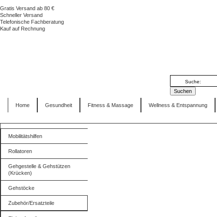
Gratis Versand ab 80 €
Schneller Versand
Telefonische Fachberatung
Kauf auf Rechnung
Home
Gesundheit
Fitness & Massage
Wellness & Entspannung
Mobilitätshilfen
Rollatoren
Gehgestelle & Gehstützen
(Krücken)
Gehstöcke
Zubehör/Ersatzteile