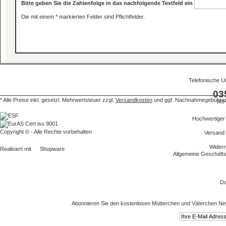
Bitte geben Sie die Zahlenfolge in das nachfolgende Textfeld ein
Die mit einem * markierten Felder sind Pflichtfelder.
Telefonische U
03
* Alle Preise inkl. gesetzl. Mehrwertsteuer zzgl.
Versandkosten
und ggf. Nachnahmegebühren,
Mo-
Hochwertiger
Copyright © - Alle Rechte vorbehalten
Versand
Widerr
Realisiert mit
Shopware
Allgemeine Geschäft
Da
Abonnieren Sie den kostenlosen Mütterchen und Väterchen New