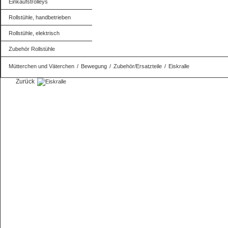
Einkaufstrolleys
Rollstühle, handbetrieben
Rollstühle, elektrisch
Zubehör Rollstühle
Mütterchen und Väterchen
/
Bewegung
/
Zubehör/Ersatzteile
/
Eiskralle
Zurück