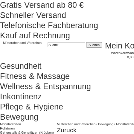
Gratis Versand ab 80 €
Schneller Versand
Telefonische Fachberatung
Kauf auf Rechnung
Mütterchen und Väterchen
Mein K
Warenkorb
War
0,00
Gesundheit
Fitness & Massage
Wellness & Entspannung
Inkontinenz
Pflege & Hygiene
Bewegung
Mobilitätshilfen
Mütterchen und Väterchen
/
Bewegung
/
Mobilitätshil
Rollatoren
Zurück
Gehgestelle & Gehstützen (Krücken)