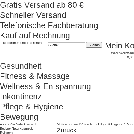
Gratis Versand ab 80 €
Schneller Versand
Telefonische Fachberatung
Kauf auf Rechnung
Mütterchen und Väterchen
Mein K
Warenkorb
War
0,00
Gesundheit
Fitness & Massage
Wellness & Entspannung
Inkontinenz
Pflege & Hygiene
Bewegung
Aspro Vita Naturkosmetik
Mütterchen und Väterchen
/
Pflege & Hygiene
/
Rein
BetiLue Naturkosmetik
Zurück
Reinigen