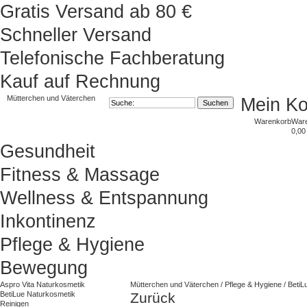
Gratis Versand ab 80 €
Schneller Versand
Telefonische Fachberatung
Kauf auf Rechnung
Mütterchen und Väterchen
Mein K
Warenkorb
War
0,00
Gesundheit
Fitness & Massage
Wellness & Entspannung
Inkontinenz
Pflege & Hygiene
Bewegung
Aspro Vita Naturkosmetik
Mütterchen und Väterchen
/
Pflege & Hygiene
/
BetiL
BetiLue Naturkosmetik
Zurück
Reinigen