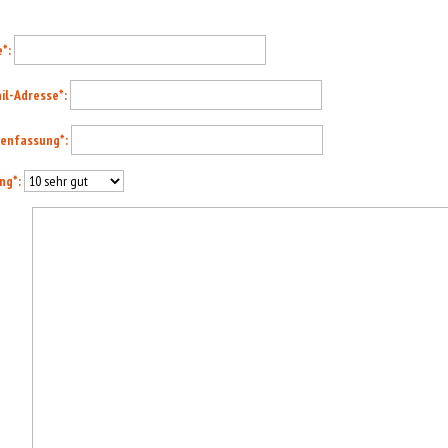
e
*:
il-Adresse
*:
enfassung
*:
ng
*: