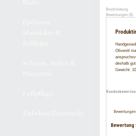
Bäder
Beschreibung
Bewertungen (0)
Epilieren,
Produkti
Maniküre &
Pediküre
Handgesiede
Olivenöl ma
anspruchsvo
Scheren, Feilen &
deshalb gut
Gewicht: 10
Pinzetten
Kundenbewertung
Fußpflege
Bewertungen 
Zubehör/Ersatzteile
Bewertung 