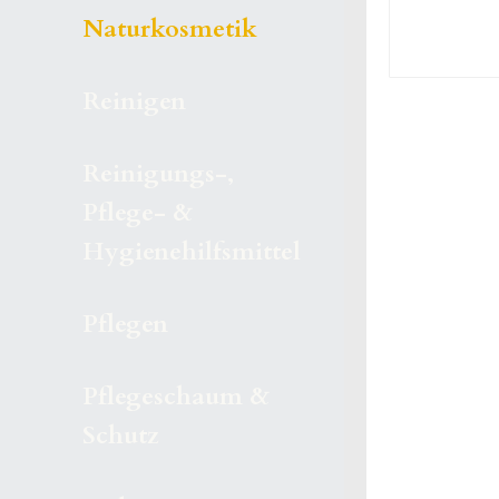
Naturkosmetik
Reinigen
Reinigungs-,
Pflege- &
Hygienehilfsmittel
Pflegen
Pflegeschaum &
Schutz