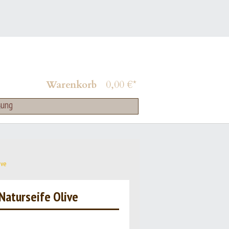
Mein Konto
Merkzettel
Warenkorb
0,00 €*
ung
ive
Naturseife Olive