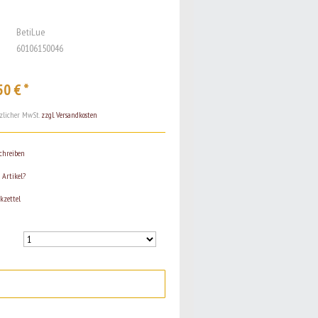
BetiLue
60106150046
50 € *
etzlicher MwSt.
zzgl. Versandkosten
chreiben
Artikel?
kzettel