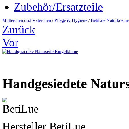
Zubehör/Ersatzteile
Mütterchen und Väterchen
/
Pflege & Hygiene
/
BetiLue Naturkosme
Zurück
Vor
Handgesiedete Naturs
Hersteller
BetiLue