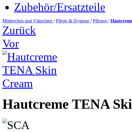
Zubehör/Ersatzteile
Mütterchen und Väterchen
/
Pflege & Hygiene
/
Pflegen
/
Hautcrem
Zurück
Vor
Hautcreme TENA Sk