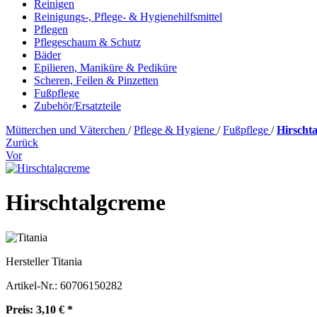
Reinigen
Reinigungs-, Pflege- & Hygienehilfsmittel
Pflegen
Pflegeschaum & Schutz
Bäder
Epilieren, Maniküre & Pediküre
Scheren, Feilen & Pinzetten
Fußpflege
Zubehör/Ersatzteile
Mütterchen und Väterchen
/
Pflege & Hygiene
/
Fußpflege
/
Hirscht
Zurück
Vor
Hirschtalgcreme
Hersteller
Titania
Artikel-Nr.:
60706150282
Preis: 3,10 € *