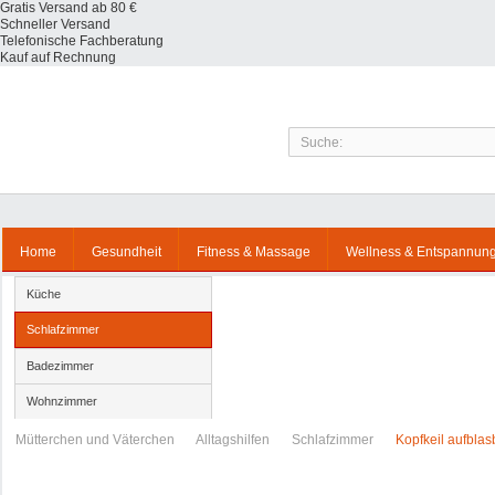
Gratis Versand ab 80 €
Schneller Versand
Telefonische Fachberatung
Kauf auf Rechnung
Home
Gesundheit
Fitness & Massage
Wellness & Entspannun
Küche
Schlafzimmer
Badezimmer
Wohnzimmer
Mütterchen und Väterchen
Alltagshilfen
Schlafzimmer
Kopfkeil aufblas