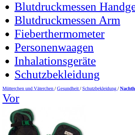
Blutdruckmessen Handge
Blutdruckmessen Arm
Fieberthermometer
Personenwaagen
Inhalationsgeräte
Schutzbekleidung
Mütterchen und Väterchen
/
Gesundheit
/
Schutzbekleidung
/
Nachth
Vor