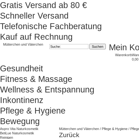
Gratis Versand ab 80 €
Schneller Versand
Telefonische Fachberatung
Kauf auf Rechnung
Mütterchen und Väterchen
Mein K
Warenkorb
War
0,00
Gesundheit
Fitness & Massage
Wellness & Entspannung
Inkontinenz
Pflege & Hygiene
Bewegung
Aspro Vita Naturkosmetik
Mütterchen und Väterchen
/
Pflege & Hygiene
/
Pfleg
BetiLue Naturkosmetik
Zurück
Reinigen