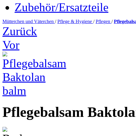
Zubehör/Ersatzteile
Mütterchen und Väterchen
/
Pflege & Hygiene
/
Pflegen
/
Pflegebal
Zurück
Vor
Pflegebalsam Baktol