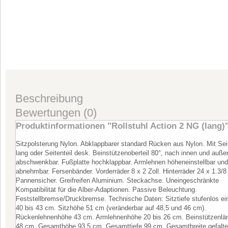
Beschreibung
Bewertungen (0)
Produktinformationen "Rollstuhl Action 2 NG (lang)
Sitzpolsterung Nylon. Abklappbarer standard Rücken aus Nylon. Mit Seit
lang oder Seitenteil desk. Beinstützenoberteil 80°, nach innen und auße
abschwenkbar. Fußplatte hochklappbar. Armlehnen höheneinstellbar und
abnehmbar. Fersenbänder. Vorderräder 8 x 2 Zoll. Hinterräder 24 x 1.3/8 
Pannensicher. Greifreifen Aluminium. Steckachse. Uneingeschränkte
Kompatibilität für die Alber-Adaptionen. Passive Beleuchtung.
Feststellbremse/Druckbremse. Technische Daten: Sitztiefe stufenlos ein
40 bis 43 cm. Sitzhöhe 51 cm (veränderbar auf 48,5 und 46 cm).
Rückenlehnenhöhe 43 cm. Armlehnenhöhe 20 bis 26 cm. Beinstützenlän
48 cm. Gesamthöhe 93,5 cm. Gesamttiefe 99 cm. Gesamtbreite gefalte