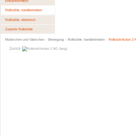
Einkaufstrolleys
Rollstühle, handbetrieben
Rollstühle, elektrisch
Zubehör Rollstühle
Mütterchen und Väterchen
/
Bewegung
/
Rollstühle, handbetrieben
/
Rollstuhl Action 2
Zurück