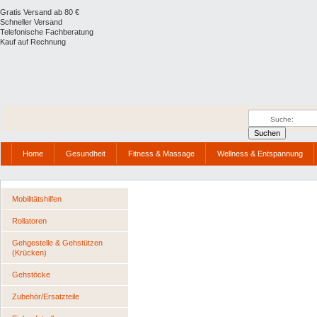
Gratis Versand ab 80 €
Schneller Versand
Telefonische Fachberatung
Kauf auf Rechnung
Home
Gesundheit
Fitness & Massage
Wellness & Entspannung
Mobilitätshilfen
Rollatoren
Gehgestelle & Gehstützen
(Krücken)
Gehstöcke
Zubehör/Ersatzteile