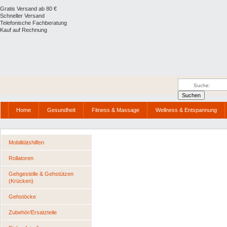
Gratis Versand ab 80 €
Schneller Versand
Telefonische Fachberatung
Kauf auf Rechnung
Home
Gesundheit
Fitness & Massage
Wellness & Entspannung
Mobilitätshilfen
Rollatoren
Gehgestelle & Gehstützen
(Krücken)
Gehstöcke
Zubehör/Ersatzteile