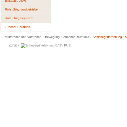
Einkaufstrolleys
Rollstühle, handbetrieben
Rollstühle, elektrisch
Zubehör Rollstühle
Mütterchen und Väterchen
/
Bewegung
/
Zubehör Rollstühle
/
Schiebegrifferhöhung 
Zurück