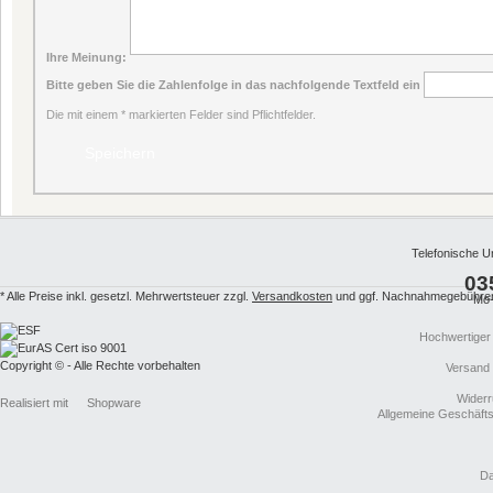
Ihre Meinung:
Bitte geben Sie die Zahlenfolge in das nachfolgende Textfeld ein
Die mit einem * markierten Felder sind Pflichtfelder.
Telefonische U
03
* Alle Preise inkl. gesetzl. Mehrwertsteuer zzgl.
Versandkosten
und ggf. Nachnahmegebühren,
Mo-
Hochwertiger
Copyright © - Alle Rechte vorbehalten
Versand
Widerr
Realisiert mit
Shopware
Allgemeine Geschäft
Da