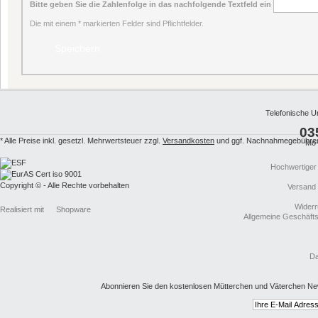
Bitte geben Sie die Zahlenfolge in das nachfolgende Textfeld ein
Die mit einem * markierten Felder sind Pflichtfelder.
Telefonische U
03
* Alle Preise inkl. gesetzl. Mehrwertsteuer zzgl.
Versandkosten
und ggf. Nachnahmegebühren,
Mo-
Hochwertiger
Copyright © - Alle Rechte vorbehalten
Versand
Widerr
Realisiert mit
Shopware
Allgemeine Geschäft
Da
Abonnieren Sie den kostenlosen Mütterchen und Väterchen New