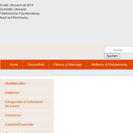
Gratis Versand ab 80 €
Schneller Versand
Telefonische Fachberatung
Kauf auf Rechnung
Home
Gesundheit
Fitness & Massage
Wellness & Entspannung
Mobilitätshilfen
Rollatoren
Gehgestelle & Gehstützen
(Krücken)
Gehstöcke
Zubehör/Ersatzteile