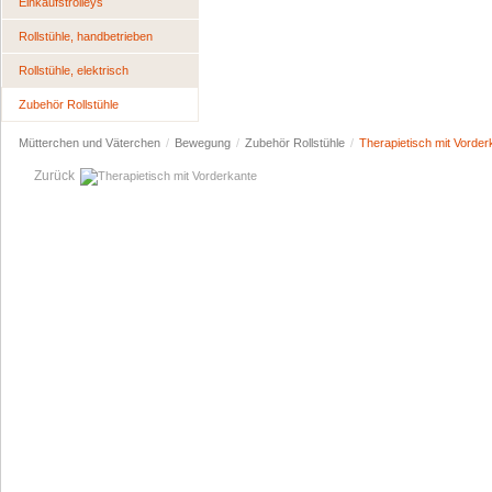
Einkaufstrolleys
Rollstühle, handbetrieben
Rollstühle, elektrisch
Zubehör Rollstühle
Mütterchen und Väterchen
/
Bewegung
/
Zubehör Rollstühle
/
Therapietisch mit Vorder
Zurück