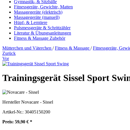
Gymnastik- & Sitzbälle
Fitnessgeräte, Gewichte, Matten
Massagegeräte (elektrisch)
Massagegeräte (manuell)
Hüpf- & Lerntiere
Pulsmessgeräte & Schrittzähler
Literatur & Übungsanleitungen
Fitness & Massage Zubehör
Mütterchen und Väterchen
/
Fitness & Massage
/
Fitnessgeräte, Gewi
Zurück
Vor
Trainingsgerät Sissel Sport Swi
Hersteller
Novacare - Sissel
Artikel-Nr.:
30405150200
Preis: 59,90 € *