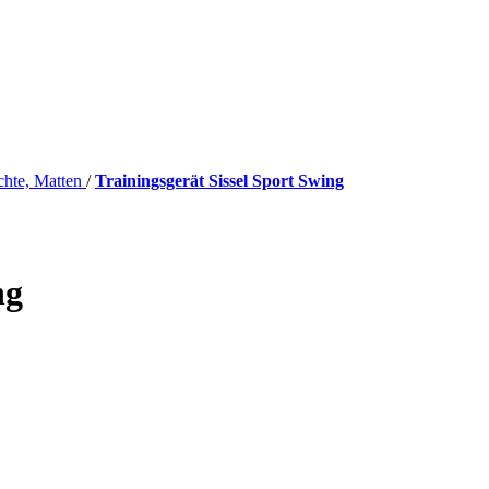
chte, Matten
/
Trainingsgerät Sissel Sport Swing
ng