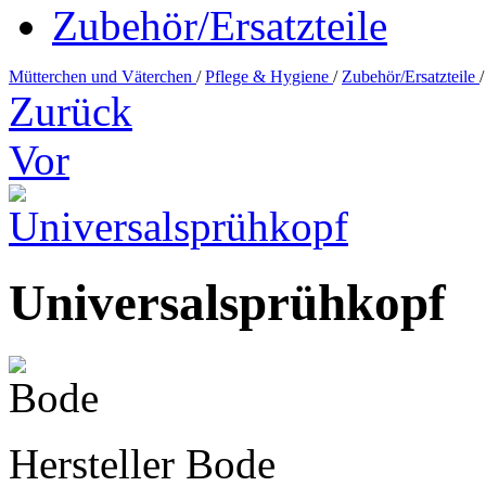
Zubehör/Ersatzteile
Mütterchen und Väterchen
/
Pflege & Hygiene
/
Zubehör/Ersatzteile
/
Zurück
Vor
Universalsprühkopf
Hersteller
Bode