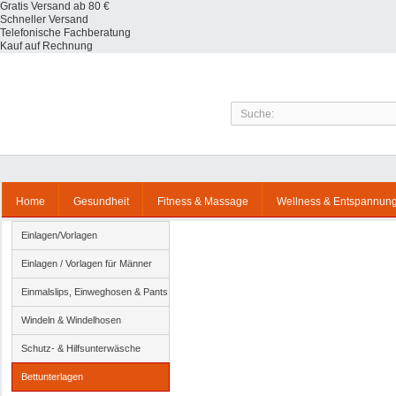
Gratis Versand ab 80 €
Schneller Versand
Telefonische Fachberatung
Kauf auf Rechnung
Home
Gesundheit
Fitness & Massage
Wellness & Entspannun
Einlagen/Vorlagen
Einlagen / Vorlagen für Männer
Einmalslips, Einweghosen & Pants
Windeln & Windelhosen
Schutz- & Hilfsunterwäsche
Bettunterlagen