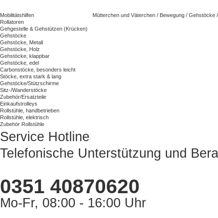
Mobilitätshilfen
Mütterchen und Väterchen
/
Bewegung
/
Gehstöcke
/
Rollatoren
Gehgestelle & Gehstützen (Krücken)
Gehstöcke
Gehstöcke, Metall
Gehstöcke, Holz
Gehstöcke, klappbar
Gehstöcke, edel
Carbonstöcke, besonders leicht
Stöcke, extra stark & lang
Gehstöcke/Stützschirme
Sitz-/Wanderstöcke
Zubehör/Ersatzteile
Einkaufstrolleys
Rollstühle, handbetrieben
Rollstühle, elektrisch
Zubehör Rollstühle
Service Hotline
Telefonische Unterstützung und Bera
0351 40870620
Mo-Fr, 08:00 - 16:00 Uhr