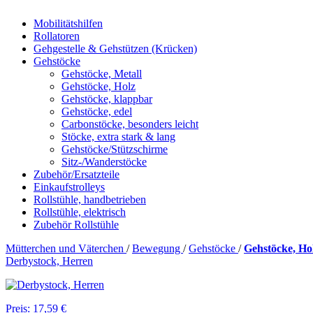
Mobilitätshilfen
Rollatoren
Gehgestelle & Gehstützen (Krücken)
Gehstöcke
Gehstöcke, Metall
Gehstöcke, Holz
Gehstöcke, klappbar
Gehstöcke, edel
Carbonstöcke, besonders leicht
Stöcke, extra stark & lang
Gehstöcke/Stützschirme
Sitz-/Wanderstöcke
Zubehör/Ersatzteile
Einkaufstrolleys
Rollstühle, handbetrieben
Rollstühle, elektrisch
Zubehör Rollstühle
Mütterchen und Väterchen
/
Bewegung
/
Gehstöcke
/
Gehstöcke, Ho
Derbystock, Herren
Preis: 17,59 €