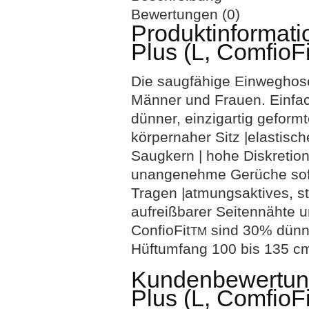
Bewertungen (0)
Produktinformat
Plus (L, ComfioFi
Die saugfähige Einweghose
Männer und Frauen. Einfac
dünner, einzigartig geformt
körpernaher Sitz |elastisch
Saugkern | hohe Diskretion
unangenehme Gerüche sofort
Tragen |atmungsaktives, s
aufreißbarer Seitennähte u
ConfioFit
sind 30% dünne
TM
Hüftumfang 100 bis 135 cm
Kundenbewertun
Plus (L, ComfioFi