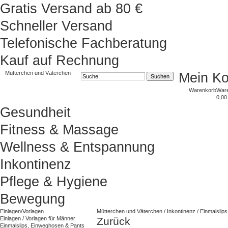
Gratis Versand ab 80 €
Schneller Versand
Telefonische Fachberatung
Kauf auf Rechnung
Mütterchen und Väterchen
Mein K
Warenkorb
War
0,00
Gesundheit
Fitness & Massage
Wellness & Entspannung
Inkontinenz
Pflege & Hygiene
Bewegung
Einlagen/Vorlagen
Mütterchen und Väterchen
/
Inkontinenz
/
Einmalslip
Einlagen / Vorlagen für Männer
Zurück
Einmalslips, Einweghosen & Pants