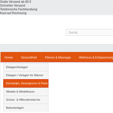
Gratis Versand ab 80 €
Schneller Versand
Telefonische Fachberatung
Kauf auf Rechnung
Home
Gesundheit
Fitness & Massage
Wellness & Entspannun
Einlagen/Vorlagen
Einlagen / Vorlagen für Männer
Einmalslips, Einweghosen & Pants
Windeln & Windelhosen
Schutz- & Hilfsunterwäsche
Bettunterlagen