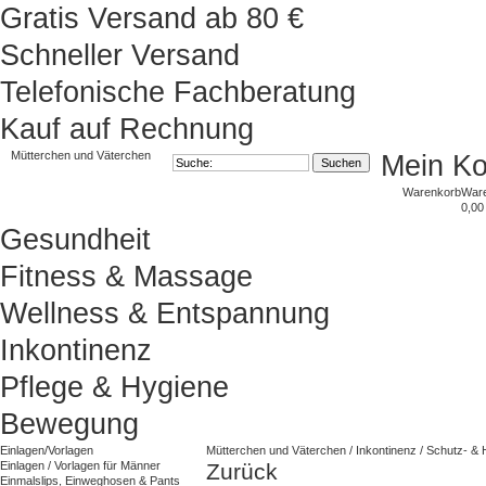
Gratis Versand ab 80 €
Schneller Versand
Telefonische Fachberatung
Kauf auf Rechnung
Mütterchen und Väterchen
Mein K
Warenkorb
War
0,00
Gesundheit
Fitness & Massage
Wellness & Entspannung
Inkontinenz
Pflege & Hygiene
Bewegung
Einlagen/Vorlagen
Mütterchen und Väterchen
/
Inkontinenz
/
Schutz- & 
Einlagen / Vorlagen für Männer
Zurück
Einmalslips, Einweghosen & Pants