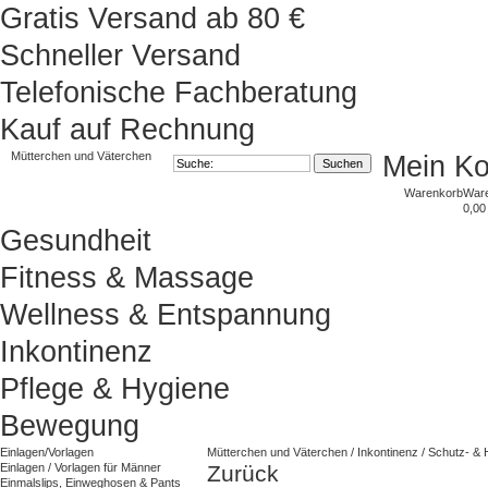
Gratis Versand ab 80 €
Schneller Versand
Telefonische Fachberatung
Kauf auf Rechnung
Mütterchen und Väterchen
Mein K
Warenkorb
War
0,00
Gesundheit
Fitness & Massage
Wellness & Entspannung
Inkontinenz
Pflege & Hygiene
Bewegung
Einlagen/Vorlagen
Mütterchen und Väterchen
/
Inkontinenz
/
Schutz- & 
Einlagen / Vorlagen für Männer
Zurück
Einmalslips, Einweghosen & Pants