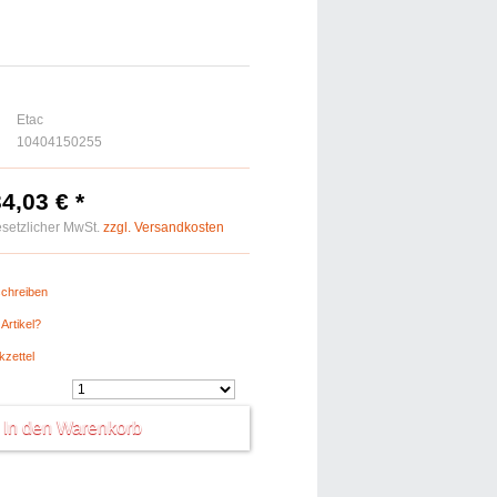
Etac
10404150255
34,03 € *
gesetzlicher MwSt.
zzgl. Versandkosten
chreiben
Artikel?
kzettel