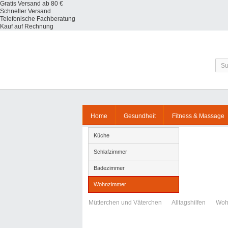
Gratis Versand ab 80 €
Schneller Versand
Telefonische Fachberatung
Kauf auf Rechnung
Home
Gesundheit
Fitness & Massage
Küche
Schlafzimmer
Badezimmer
Wohnzimmer
Mütterchen und Väterchen
Alltagshilfen
Woh