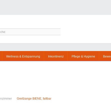
Wellness & Entspannung
Inkontinenz
Pflege & Hygiene
Bewe
nzimmer
Greifzange BIENE, faltbar