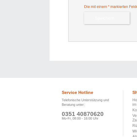
Die mit einem * markierten Felder
Service Hotline
Sh
Ho
Telefonische Unterstützung und
im
Beratung unter:
Ko
0351 40870620
Ve
Mo-Fr, 08:00 - 16:00 Uhr
Za
Rü
Wi
Al