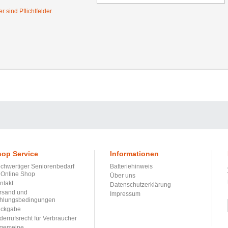
 sind Pflichtfelder.
op Service
Informationen
chwertiger Seniorenbedarf
Batteriehinweis
 Online Shop
Über uns
ntakt
Datenschutzerklärung
rsand und
Impressum
hlungsbedingungen
ckgabe
derrufsrecht für Verbraucher
lgemeine