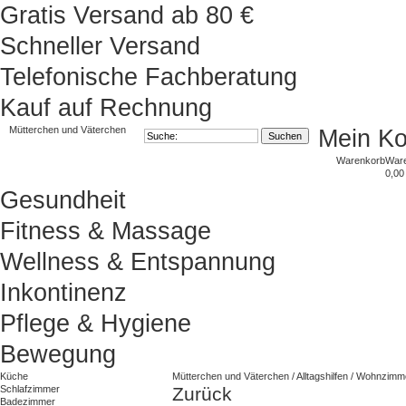
Gratis Versand ab 80 €
Schneller Versand
Telefonische Fachberatung
Kauf auf Rechnung
Mütterchen und Väterchen
Mein K
Warenkorb
War
0,00
Gesundheit
Fitness & Massage
Wellness & Entspannung
Inkontinenz
Pflege & Hygiene
Bewegung
Küche
Mütterchen und Väterchen
/
Alltagshilfen
/
Wohnzimm
Schlafzimmer
Zurück
Badezimmer