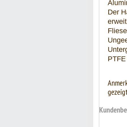
Alumi
Der Ha
erweit
Fliese
Ungee
Unter
PTFE (
Anmerk
gezeigt
Kundenbew