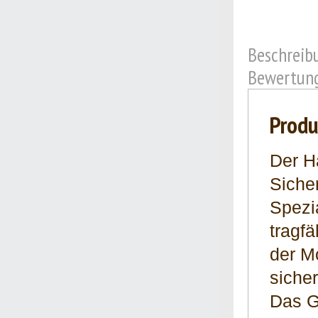
Beschreib
Bewertung
Produ
Der Ha
Siche
Spezia
tragf
der M
siche
Das G