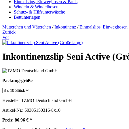
Einmalslips, Einweghosen & Pants
Windeln & Windelhosen
Schutz- & Hilfsunterwäsche
Bettunterlagen
Mütterchen und Väterchen
/
Inkontinenz
/
Einmalslips, Einweghosen
Zurück
Vor
Inkontinenzslip Seni Active (Gr
Packungsgröße
Hersteller
TZMO Deutschland GmbH
Artikel-Nr.:
50305150316-8x10
Preis: 86,96 € *