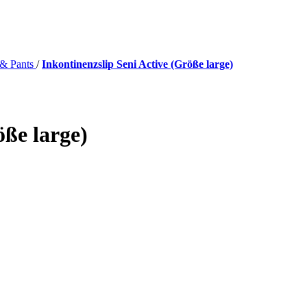
 & Pants
/
Inkontinenzslip Seni Active (Größe large)
öße large)