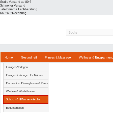
Gratis Versand ab 80 €
Schneller Versand
Telefonische Fachberatung
Kauf auf Rechnung
Home
Gesundheit
Fitness & Massage
Wellness & Entspannun
Einlagen/Vorlagen
Einlagen / Vorlagen für Männer
Einmalslips, Einweghosen & Pants
Windeln & Windelhosen
Schutz- & Hilfsunterwäsche
Bettunterlagen