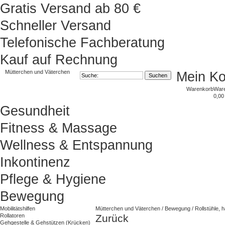
Gratis Versand ab 80 €
Schneller Versand
Telefonische Fachberatung
Kauf auf Rechnung
Mütterchen und Väterchen
Mein K
Warenkorb
War
0,00
Gesundheit
Fitness & Massage
Wellness & Entspannung
Inkontinenz
Pflege & Hygiene
Bewegung
Mobilitätshilfen
Mütterchen und Väterchen
/
Bewegung
/
Rollstühle, 
Rollatoren
Zurück
Gehgestelle & Gehstützen (Krücken)