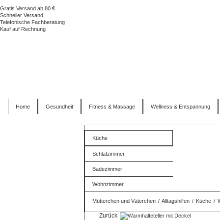
Gratis Versand ab 80 €
Schneller Versand
Telefonische Fachberatung
Kauf auf Rechnung
Home
Gesundheit
Fitness & Massage
Wellness & Entspannung
Küche
Schlafzimmer
Badezimmer
Wohnzimmer
Mütterchen und Väterchen
/
Alltagshilfen
/
Küche
/
W
Zurück