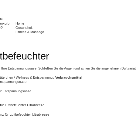
tel
enkorb
Home
 €*
Gesundheit
Fitness & Massage
tbefeuchter
r Ihre Entspannungsoase. Schließen Sie die Augen und atmen Sie die angenehmen Duftvariati
Väterchen
/
Wellness & Entspannung
/
Verbrauchsmittel
 Entspannungsoase
ür Luftbefeuchter Ultrabreeze