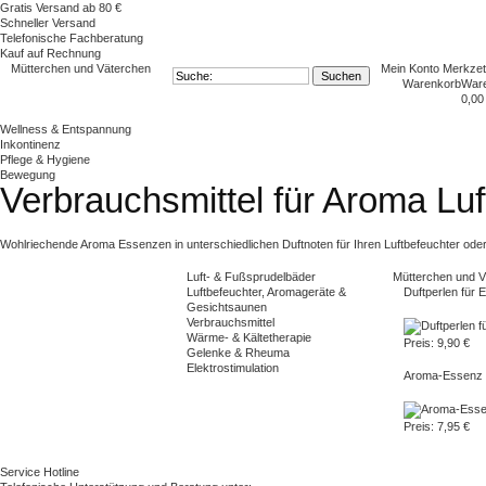
Gratis Versand ab 80 €
Schneller Versand
Telefonische Fachberatung
Kauf auf Rechnung
Mütterchen und Väterchen
Mein Konto
Merkzet
Warenkorb
War
0,00
Wellness & Entspannung
Inkontinenz
Pflege & Hygiene
Bewegung
Verbrauchsmittel für Aroma Luf
Wohlriechende Aroma Essenzen in unterschiedlichen Duftnoten für Ihren Luftbefeuchter ode
Luft- & Fußsprudelbäder
Mütterchen und 
Luftbefeuchter, Aromageräte &
Duftperlen für
Gesichtsaunen
Verbrauchsmittel
Wärme- & Kältetherapie
Preis: 9,90 €
Gelenke & Rheuma
Elektrostimulation
Aroma-Essenz f
Preis: 7,95 €
Service Hotline