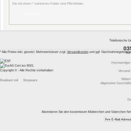
Die mit einem * markierten Felder sind Pflichtfelder.
Telefonische U
03
* Alle Preise inkl. gesetzl. Mehrwertsteuer zzgl.
Versandkosten
und ggf. Nachnahmegebühren,
Mo-
Hochwertiger
Copyright © - Alle Rechte vorbehalten
Versand
Widerr
Realisiert mit
Shopware
Allgemeine Geschäft
Da
Abonnieren Sie den kostenlosen Mütterchen und Väterchen New