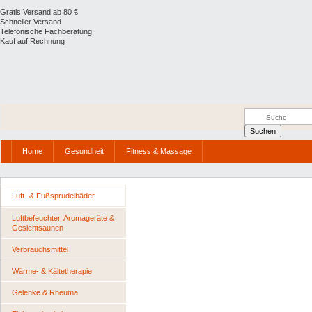
Gratis Versand ab 80 €
Schneller Versand
Telefonische Fachberatung
Kauf auf Rechnung
Home
Gesundheit
Fitness & Massage
Wellness & Entspannung
Luft- & Fußsprudelbäder
Luftbefeuchter, Aromageräte &
Gesichtsaunen
Verbrauchsmittel
Wärme- & Kältetherapie
Gelenke & Rheuma