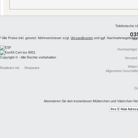
Telefonische U
03
* Alle Preise inkl. gesetzl. Mehrwertsteuer zzgl.
Versandkosten
und ggf. Nachnahmegebühren,
Mo-
Hochwertiger
Copyright © - Alle Rechte vorbehalten
Versand
Widerr
Realisiert mit
Shopware
Allgemeine Geschäft
Da
Abonnieren Sie den kostenlosen Mütterchen und Väterchen New