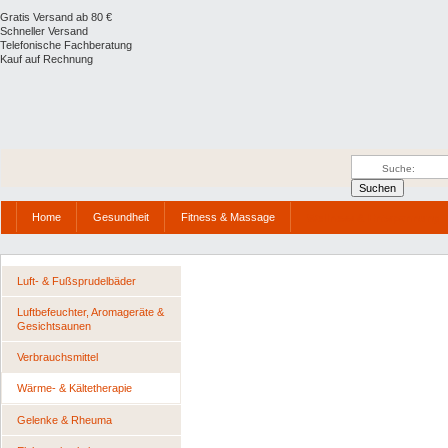
Gratis Versand ab 80 €
Schneller Versand
Telefonische Fachberatung
Kauf auf Rechnung
Home
Gesundheit
Fitness & Massage
Wellness & Entspannung
Luft- & Fußsprudelbäder
Luftbefeuchter, Aromageräte &
Gesichtsaunen
Verbrauchsmittel
Wärme- & Kältetherapie
Gelenke & Rheuma