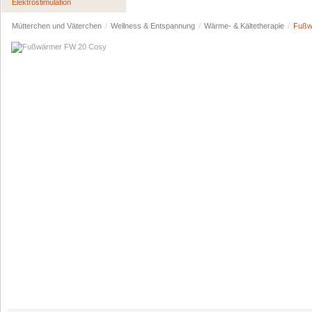
Elektrostimulation
Mütterchen und Väterchen
/
Wellness & Entspannung
/
Wärme- & Kältetherapie
/
Fußw