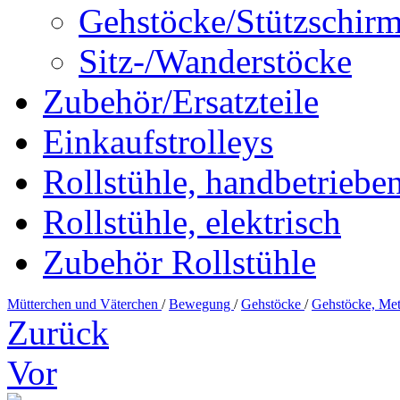
Gehstöcke/Stützschir
Sitz-/Wanderstöcke
Zubehör/Ersatzteile
Einkaufstrolleys
Rollstühle, handbetriebe
Rollstühle, elektrisch
Zubehör Rollstühle
Mütterchen und Väterchen
/
Bewegung
/
Gehstöcke
/
Gehstöcke, Met
Zurück
Vor