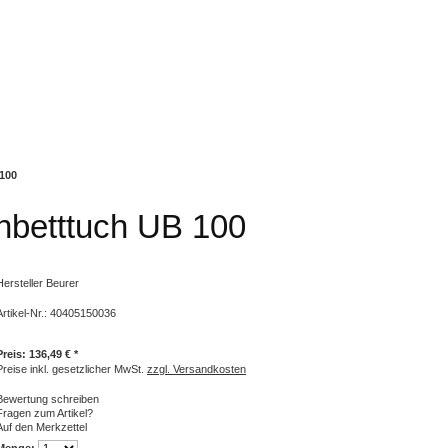
100
betttuch UB 100
Hersteller
Beurer
Artikel-Nr.:
40405150036
Preis: 136,49 € *
Preise inkl. gesetzlicher MwSt.
zzgl. Versandkosten
Bewertung schreiben
Fragen zum Artikel?
Auf den Merkzettel
Menge: