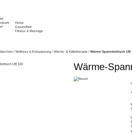
tel
enkorb
Home
 €*
Gesundheit
Fitness & Massage
Väterchen
/
Wellness & Entspannung
/
Wärme- & Kältetherapie
/
Wärme-Spannbetttuch UB 
Wärme-Spann