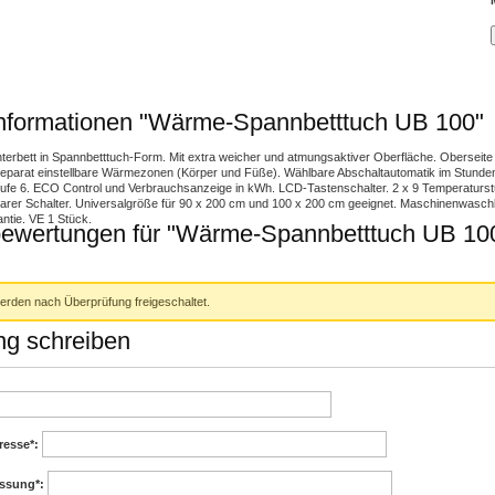
nformationen "Wärme-Spannbetttuch UB 100"
rbett in Spannbetttuch-Form. Mit extra weicher und atmungsaktiver Oberfläche. Oberseite 
Separat einstellbare Wärmezonen (Körper und Füße). Wählbare Abschaltautomatik im Stund
 Stufe 6. ECO Control und Verbrauchsanzeige in kWh. LCD-Tastenschalter. 2 x 9 Temperaturs
arer Schalter. Universalgröße für 90 x 200 cm und 100 x 200 cm geeignet. Maschinenwaschb
ntie. VE 1 Stück.
ewertungen für "Wärme-Spannbetttuch UB 10
rden nach Überprüfung freigeschaltet.
g schreiben
dresse
*:
ssung
*: