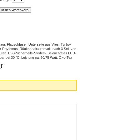
aus Flauschfaser, Unterseite aus Vlies. Turbo-
en-Rhythmus. Rückschaltautomatik nach 3 Std. von
tufen. BSS-Sicherheits-System. Beleuchtetes LCD-
ar bei 30 °C. Leistung ca. 60/75 Watt. Öko-Tex
0"