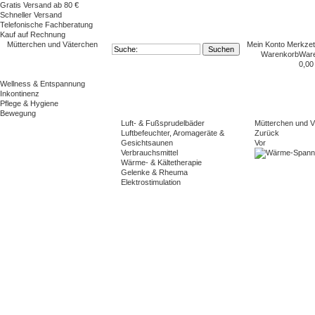
Gratis Versand ab 80 €
Schneller Versand
Telefonische Fachberatung
Kauf auf Rechnung
Mütterchen und Väterchen
Mein Konto
Merkzet
Warenkorb
War
0,00
Wellness & Entspannung
Inkontinenz
Pflege & Hygiene
Bewegung
Luft- & Fußsprudelbäder
Mütterchen und 
Luftbefeuchter, Aromageräte &
Zurück
Gesichtsaunen
Vor
Verbrauchsmittel
Wärme- & Kältetherapie
Gelenke & Rheuma
Elektrostimulation