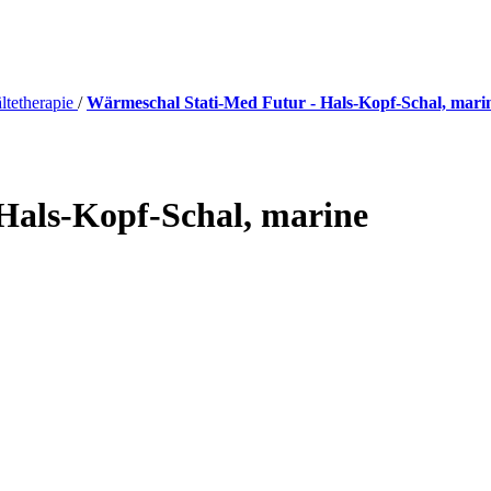
tetherapie
/
Wärmeschal Stati-Med Futur - Hals-Kopf-Schal, mari
Hals-Kopf-Schal, marine