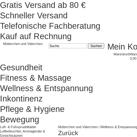
Gratis Versand ab 80 €
Schneller Versand
Telefonische Fachberatung
Kauf auf Rechnung
Mütterchen und Väterchen
Mein K
Warenkorb
War
0,00
Gesundheit
Fitness & Massage
Wellness & Entspannung
Inkontinenz
Pflege & Hygiene
Bewegung
Luft- & Fußsprudelbäder
Mütterchen und Väterchen
/
Wellness & Entspannun
Luftbefeuchter, Aromageräte &
Zurück
Gesichtsaunen